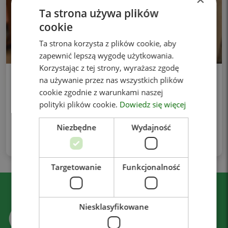
Ta strona używa plików
cookie
Ta strona korzysta z plików cookie, aby
zapewnić lepszą wygodę użytkowania.
Korzystając z tej strony, wyrażasz zgodę
Witamy w zespole! lek. Filip Kołodziejski
na używanie przez nas wszystkich plików
urolog/androlog
cookie zgodnie z warunkami naszej
polityki plików cookie.
Dowiedz się więcej
Z przyjemnością informujemy, że od lipca do zespołu
Centrum Medycznego Zdrowie dołącza lek. Filip
Niezbędne
Wydajność
Kołodziejski – lekarz w trakcie specjalizacji z urologii i
andrologii, który będzie przyjmował pacjentów
Targetowanie
Funkcjonalność
Niesklasyfikowane