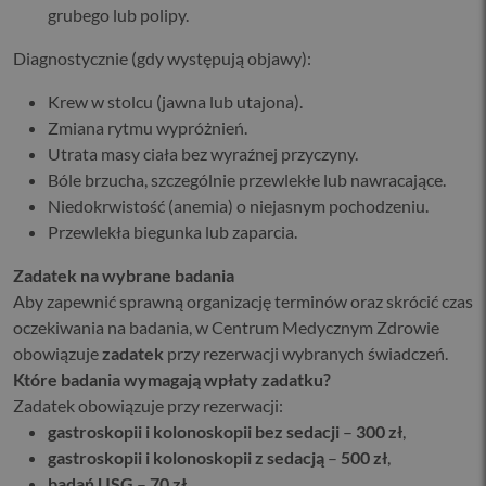
grubego lub polipy.
Diagnostycznie (gdy występują objawy):
Krew w stolcu (jawna lub utajona).
Zmiana rytmu wypróżnień.
Utrata masy ciała bez wyraźnej przyczyny.
Bóle brzucha, szczególnie przewlekłe lub nawracające.
Niedokrwistość (anemia) o niejasnym pochodzeniu.
Przewlekła biegunka lub zaparcia.
Zadatek na wybrane badania
Aby zapewnić sprawną organizację terminów oraz skrócić czas
oczekiwania na badania, w Centrum Medycznym Zdrowie
obowiązuje
zadatek
przy rezerwacji wybranych świadczeń.
Które badania wymagają wpłaty zadatku?
Zadatek obowiązuje przy rezerwacji:
gastroskopii i kolonoskopii bez sedacji
–
300 zł
,
gastroskopii i kolonoskopii z sedacją
–
500 zł
,
badań USG
–
70 zł
,