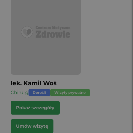
lek. Kamil Woś
Chirurg
Dorośli
Wizyty prywatne
Pokaż szczegóły
Umów wizytę