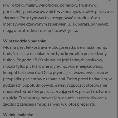
kiwi, ogórki, maliny, winogrona, pomidory, truskawki,
porzeczki), przetworów z nich wykonanych, a także pieczywa z
ziarnami. Poza tym warto zrezygnować z produktów o
intensywnie czerwonym zabarwieniu, jak buraki, ponieważ
mogą one utrudniać ocenę śluzówki jelita.
W przeddzień badania:
Można zjeść lekkostrawne ubogoresztkowe śniadanie, np.
budyń, kisiel, a na obiad zupę typu krem albo przecedzony
bulion. Po godz. 15.00 nie wolno jeść żadnych posiłków,
można tylko pić klarowne płyny, np. wodę niegazowaną,
kompot bez owoców. Dieta płynna jest ważna zwłaszcza w
przypadku pacjentów z zaparciami. Dzień przed badaniem, w
godzinach popołudniowych, należy rozpocząć stosowanie
doustnych środków przeczyszczających w postaci roztworu
do picia. Trzeba przyjmować je w dawce i z częstotliwością
zgodną z zaleceniami opisanymi w ulotce preparatu.
W dniu badania: