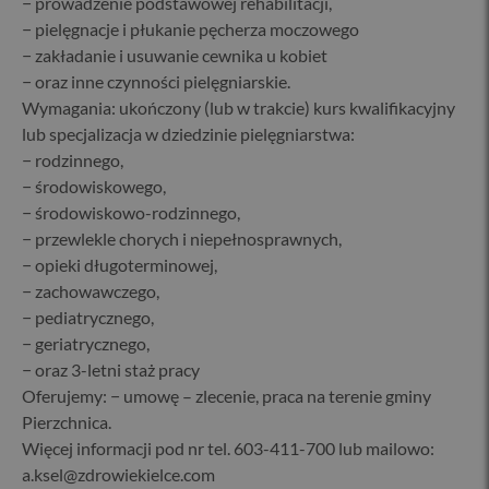
− prowadzenie podstawowej rehabilitacji,
− pielęgnacje i płukanie pęcherza moczowego
− zakładanie i usuwanie cewnika u kobiet
− oraz inne czynności pielęgniarskie.
Wymagania: ukończony (lub w trakcie) kurs kwalifikacyjny
lub specjalizacja w dziedzinie pielęgniarstwa:
− rodzinnego,
− środowiskowego,
− środowiskowo-rodzinnego,
− przewlekle chorych i niepełnosprawnych,
− opieki długoterminowej,
− zachowawczego,
− pediatrycznego,
− geriatrycznego,
− oraz 3-letni staż pracy
Oferujemy: − umowę – zlecenie, praca na terenie gminy
Pierzchnica.
Więcej informacji pod nr tel. 603-411-700 lub mailowo:
a.ksel@zdrowiekielce.com