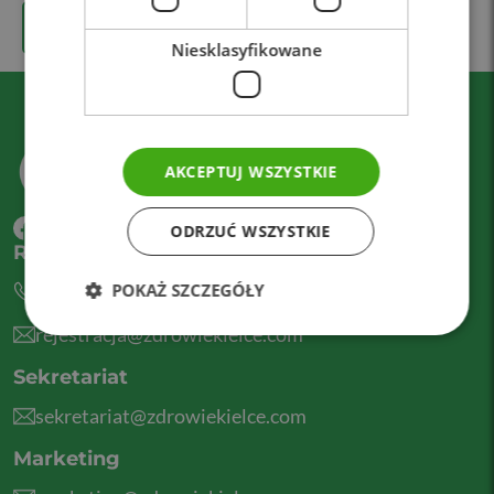
< Wróć
Niesklasyfikowane
AKCEPTUJ WSZYSTKIE
ODRZUĆ WSZYSTKIE
Rejestracja telefoniczna
POKAŻ SZCZEGÓŁY
41 201 01 01
rejestracja@zdrowiekielce.com
Sekretariat
sekretariat@zdrowiekielce.com
Marketing