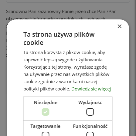
Szanowna Pani/Szanowny Panie, jeżeli chce Pani/Pan
otrzymywać informacje o produktach i usługach
×
świadczonych przez Centrum Medyczne „Zdrowie Plus” A.
Rezner sp. k., KIELCE ul. Karczówkowska 45, 25-713 Kielce,
Ta strona używa plików
REGON 260214923, NIP 657-277-61-82 (zwane dalej CM
cookie
Zdrowie) prosimy o podanie danych osobowych oraz
Ta strona korzysta z plików cookie, aby
zaznaczenie poniższych zgód
(Polityka prywatności)
:
zapewnić lepszą wygodę użytkowania.
Korzystając z tej strony, wyrażasz zgodę
Wyrażam zgodę na przetwarzanie moich danych
na używanie przez nas wszystkich plików
osobowych przez Centrum Medyczne „Zdrowie Plus” A.
cookie zgodnie z warunkami naszej
Rezner sp. k. w celach marketingowych (obejmujących
polityki plików cookie.
Dowiedz się więcej
marketing własnych usług, informowanie o planowanych
wydarzeniach, nowych produktach).
Niezbędne
Wydajność
Targetowanie
Funkcjonalność
Alternative: