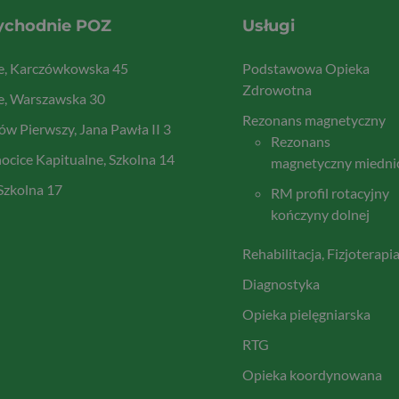
ychodnie POZ
Usługi
ce, Karczówkowska 45
Podstawowa Opieka
Zdrowotna
e, Warszawska 30
Rezonans magnetyczny
w Pierwszy, Jana Pawła II 3
Rezonans
cice Kapitualne, Szkolna 14
magnetyczny miedni
 Szkolna 17
RM profil rotacyjny
kończyny dolnej
Rehabilitacja, Fizjoterapi
Diagnostyka
Opieka pielęgniarska
RTG
Opieka koordynowana