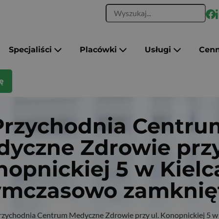
Specjaliści
Placówki
Usługi
Cenn
ę
Przychodnia Centru
yczne Zdrowie przy
opnickiej 5 w Kiel
ymczasowo zamknię
rzychodnia Centrum Medyczne Zdrowie przy ul. Konopnickiej 5 w