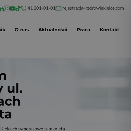
41 201-01-01
rejestracja@zdrowiekielce.com
ik
O nas
Aktualności
Praca
Kontakt
m
 ul.
cach
ta
 Kielcach tymczasowo zamknięta