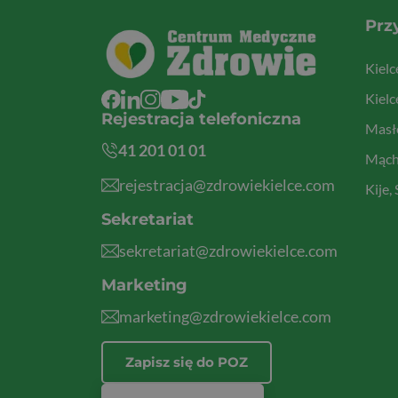
Prz
Kiel
Kielc
Rejestracja telefoniczna
Masłó
41 201 01 01
Mącho
rejestracja@zdrowiekielce.com
Kije,
Sekretariat
sekretariat@zdrowiekielce.com
Marketing
marketing@zdrowiekielce.com
Zapisz się do POZ