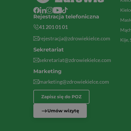
Kielc
Rejestracja telefoniczna
Masłó
41 201 01 01
Mącho
rejestracja@zdrowiekielce.com
Kije,
Sekretariat
sekretariat@zdrowiekielce.com
Marketing
marketing@zdrowiekielce.com
Zapisz się do POZ
Umów wizytę