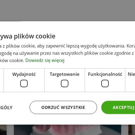
żywa plików cookie
a z plików cookie, aby zapewnić lepszą wygodę użytkowania. Korzy
 zgodę na używanie przez nas wszystkich plików cookie zgodnie 
Zobacz również
lików cookie.
Dowiedz się więcej
Wydajność
Targetowanie
Funkcjonalność
Ni
EGÓŁY
ODRZUĆ WSZYSTKIE
AKCEPTUJ