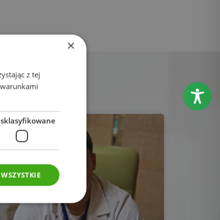
×
stając z tej
z warunkami
esklasyfikowane
 WSZYSTKIE