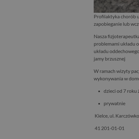
Profilaktyka chorób 
zapobieganie lub wcze
Nasza fizjoterapeutk
problemami układu o
układu oddechowego, a
jamy brzusznej
W ramach wizyty pacj
wykonywania w dom
dzieci od 7 roku ż
prywatnie
Kielce, ul. Karczówk
41 201-01-01