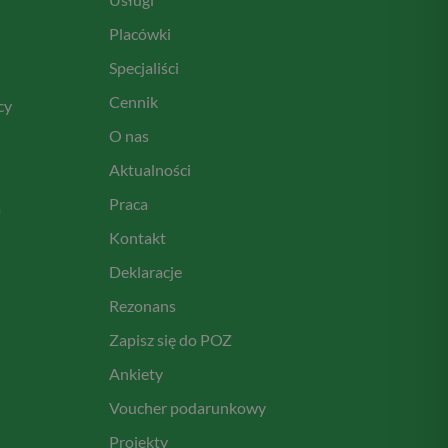
Placówki
Specjaliści
Cennik
cy
O nas
Aktualności
Praca
a
Kontakt
Deklaracje
Rezonans
Zapisz się do POZ
Ankiety
Voucher podarunkowy
Projekty