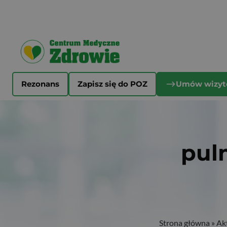
Rezonans
Zapisz się do POZ
Umów wizyt
pul
Strona główna
»
Ak