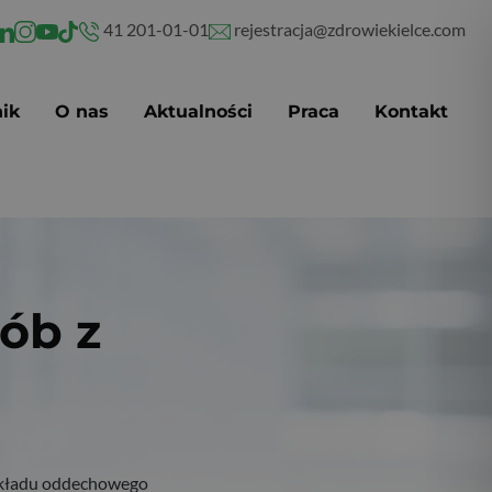
41 201-01-01
rejestracja@zdrowiekielce.com
ik
O nas
Aktualności
Praca
Kontakt
ób z
 układu oddechowego