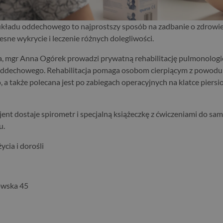
układu oddechowego to najprostszy sposób na zadbanie o zdrowie. 
sne wykrycie i leczenie różnych dolegliwości.
a, mgr Anna Ogórek prowadzi prywatną rehabilitację pulmonologi
ddechowego. Rehabilitacja pomaga osobom cierpiącym z powodu
 także polecana jest po zabiegach operacyjnych na klatce piersiow
ent dostaje spirometr i specjalną książeczkę z ćwiczeniami do sa
u.
ycia i dorośli
owska 45