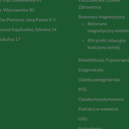
Zdrowotna
e, Warszawska 30
Rezonans magnetyczny
w Pierwszy, Jana Pawła II 3
Rezonans
cice Kapitualne, Szkolna 14
magnetyczny miedni
 Szkolna 17
RM profil rotacyjny
kończyny dolnej
Rehabilitacja, Fizjoterapi
Diagnostyka
Opieka pielęgniarska
RTG
Opieka koordynowana
Pediatra w weekend
USG
Endoskopia