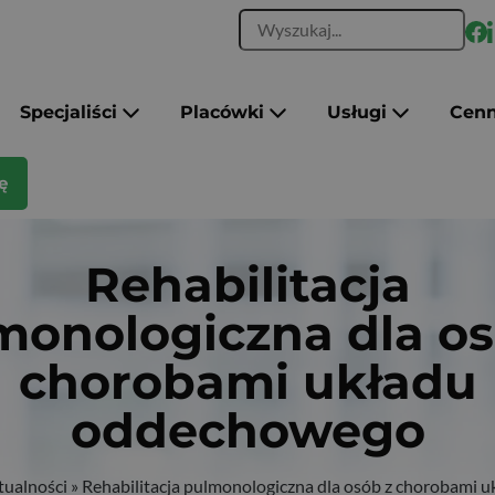
Specjaliści
Placówki
Usługi
Cenn
ę
Rehabilitacja
monologiczna dla os
chorobami układu
oddechowego
tualności
»
Rehabilitacja pulmonologiczna dla osób z chorobami