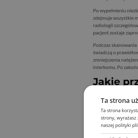
Po wypełnieniu niez
zdejmuje wszystkie me
radiologii szczegóło
pacjent zostaje zapr
Podczas skanowania a
świadczą o prawidłow
zmniejszenia natężen
interkomu. Po zakońc
Jakie pr
wymaga
Ta strona u
Przygotowanie do b
Ta strona korzyst
będzie wykonywane z
strony, wyrażasz
musi dostarczyć aktu
naszej polityki p
pobrania. Centrum M
metodą z palca.