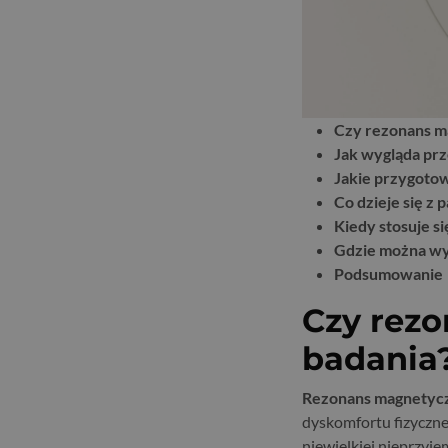
Czy rezonans m
Jak wygląda prz
Jakie przygoto
Co dzieje się z
Kiedy stosuje s
Gdzie można wy
Podsumowanie
Czy rez
badania
Rezonans magnetyc
dyskomfortu fizyczne
niewielkiej nieprzyj