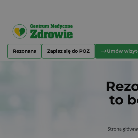
Rezonans
Zapisz się do POZ
Umów wizyt
Rezo
to b
Strona główn