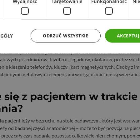
Wydajność
Targetowanie
Funkcjonalność
Ni
trastem oraz przed badaniami jamy brzusznej i miednicy bez kon
ezpokarmowa. W tym czasie pacjent może pić wodę oraz przyjmow
 lekarskimi. Nie należy przerywać przyjmowania stałych leków bez 
ym.
EGÓŁY
ODRZUĆ WSZYSTKIE
AKCEPTUJ
rzygotowania jest odpowiedni dobór odzieży. Najlepiej przyjść w
 takich jak suwaki, guziki, cekiny czy metalowe nici. Przed badan
talowych przedmiotów: biżuterii, zegarków, okularów, protez słu
nie kieszeni z telefonów, kluczy i kart magnetycznych. Osoby z im
 lub innymi metalowymi elementami w organizmie muszą wcześnie
e się z pacjentem w trakcie
nia?
ia
pacjent leży w bezruchu na stole badawczym, który jest wsuwa
leży od badanej części anatomicznej – może to być pozycja na plec
y przez cały czas badania pozostać całkowicie nieruchomym, poni