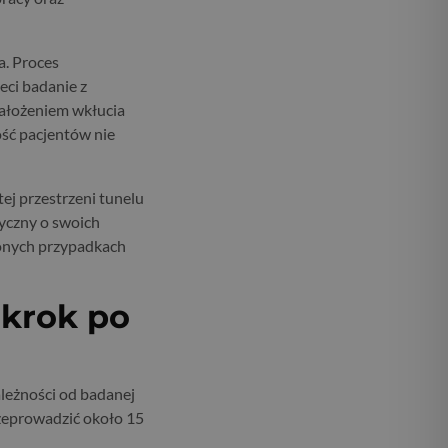
a. Proces
eci badanie z
ałożeniem wkłucia
ość pacjentów nie
ej przestrzeni tunelu
yczny o swoich
ionych przypadkach
 krok po
ależności od badanej
przeprowadzić około 15