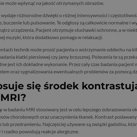
nie może wpłynąć na jakość otrzymanych obrazów.
 wydaje różnorodne dźwięki o różnej intensywności i częstotliwoś
, buczenie lub pulsowanie. Te odgłosy są całkowicie normalne i w
trz urządzenia. Pacjent otrzymuje słuchawki ochronne, a w niek
ej muzyki, która dodatkowo pomaga w relaksacji.
tach technik może prosić pacjenta o wstrzymanie oddechu na kil
adania klatki piersiowej czy jamy brzusznej. Polecenia te są prze
żne jest ich dokładne wykonanie. Przez cały czas badania pacjent
nelem oraz sygnalizowania ewentualnych problemów za pomocą 
osuje się środek kontrastuj
 MRI?
cy
w badaniu MRI stosowany jest w celu lepszego zobrazowania ok
sów chorobowych oraz unaczynienia tkanek. Kontrast podawany j
e lub przedramieniu. Najczęściej używane są związki gadolinu, któr
 i rzadko powodują reakcje alergiczne.