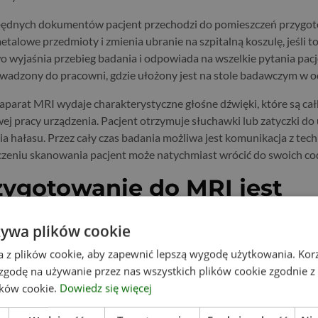
będnych dokumentów pacjent przechodzi do pomieszczeń przygot
talowe przedmioty i zmienia ubranie na szpitalną koszulę, jeśli t
wo wyjaśnia przebieg badania i odpowiada na wszelkie pytania pac
owadzony do pracowni, gdzie ułożony jest na stole badawczym w o
parat MRI wydaje charakterystyczne głośne dźwięki, które są cał
ej pracy urządzenia. Pacjent otrzymuje słuchawki lub zatyczki do 
ia hałasu. Przez cały czas badania możliwa jest komunikacja z te
zeniu skanowania pacjent może natychmiast wrócić do swoich co
zygotowanie do MRI jest
ne?
żywa plików cookie
adania
MRI zależy od rodzaju przeprowadzanej diagnostyki oraz te
a z plików cookie, aby zapewnić lepszą wygodę użytkowania. Korzy
 kontrastem czy bez. W przypadku badań z użyciem środka kontra
 zgodę na używanie przez nas wszystkich plików cookie zgodnie 
alny wynik poziomu kreatyniny w surowicy krwi, ważny przez 30
lików cookie.
Dowiedz się więcej
edyczne Zdrowie oferuje możliwość oznaczenia poziomu kreatyni