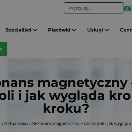
Specjaliści
Placówki
Usługi
Cenn
ę
nans magnetyczny 
oli i jak wygląda kr
kroku?
a
»
Aktualności
»
Rezonans magnetyczny – czy to boli i jak wygląda