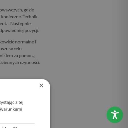
owawczych, gdzie
o konieczne. Technik
jenta. Następnie
dpowiedniej pozycji.
kowicie normalne i
uszu w celu
chnikiem za pomocą
dziennych czynności.
×
go, czy badanie
stając z tej
stującego pacjent
z warunkami
 dni od momentu
ny na miejscu