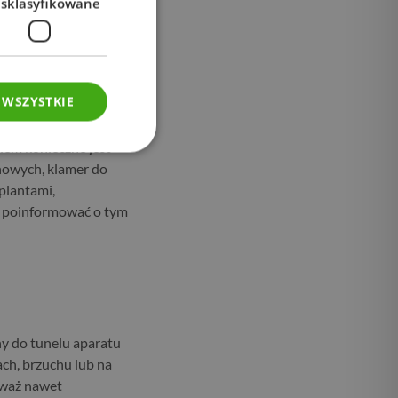
esklasyfikowane
trastu obowiązuje
ać niezbędne leki
konsultacji z
 WSZYSTKIE
 ubraniach bez
iem konieczne jest
chowych, klamer do
plantami,
j poinformować o tym
ny do tunelu aparatu
ach, brzuchu lub na
eważ nawet