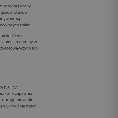
az wstępnej oceny
e guzów, stanów
konywane są
 wykrytych zmian.
godzin. Przed
poziomu kreatyniny w
przygotowawczych lub
rzy ulicy
s, który zapewnia
ne oprogramowanie
zję wykrywania zmian