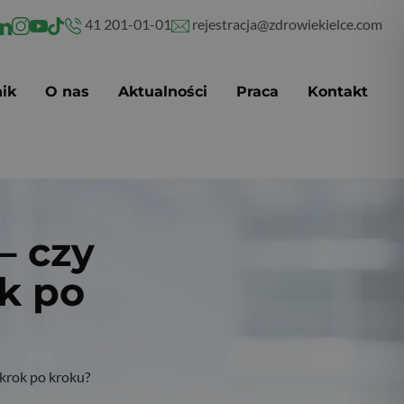
41 201-01-01
rejestracja@zdrowiekielce.com
ik
O nas
Aktualności
Praca
Kontakt
– czy
ok po
 krok po kroku?