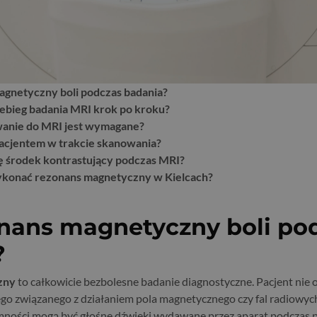
agnetyczny boli podczas badania?
ebieg badania MRI krok po kroku?
wanie do MRI jest wymagane?
 pacjentem w trakcie skanowania?
ię środek kontrastujący podczas MRI?
konać rezonans magnetyczny w Kielcach?
onans magnetyczny boli po
?
zny
to całkowicie bezbolesne badanie diagnostyczne. Pacjent nie
go związanego z działaniem pola magnetycznego czy fal radiowy
emności mogą być głośne dźwięki wydawane przez aparat podczas p