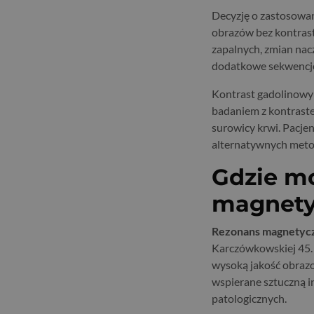
Decyzję o zastosowan
obrazów bez kontrast
zapalnych, zmian nac
dodatkowe sekwencje 
Kontrast gadolinowy 
badaniem z kontraste
surowicy krwi. Pacje
alternatywnych meto
Gdzie m
magnety
Rezonans magnetycz
Karczówkowskiej 45.
wysoką jakość obraz
wspierane sztuczną i
patologicznych.