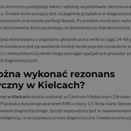
iu kontrastu podejmuje lekarz radiolog na podstawie zlecenia or
u. Środek kontrastujący jest szczególnie przydatny w diagnostyc
zyniowych oraz ocenie perfuzji tkanek. Po podaniu kontrastu wy
obrazowania, które pozwalają na dokładniejszą charakterystykę
jest eliminowany z organizmu głównie przez nerki w ciągu 24-48 
m konieczne jest sprawdzenie funkcji nerek poprzez oznaczenie 
nci z niewydolnością nerek mogą wymagać specjalnych procedur 
d diagnostycznych.
ożna wykonać rezonans
czny w Kielcach?
ny w Kielcach
można wykonać w Centrum Medycznym Zdrowie p
 Placówka dysponuje aparatem MRI o mocy 1,5 Tesla marki Siemen
owania diagnostycznego. Sprzęt wyposażony jest w zaawansowa
nteligencją, co przyspiesza proces diagnostyczny i zwiększa precy