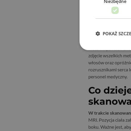
Niezbędne
Przed badaniem z kon
trzygodzinna dieta b
zgodnie z zaleceniami
lekarzem prowadząc
POKAŻ SZCZ
Istotnym elementem p
metalowych elementów
zdjęcie wszelkich me
włosów oraz opróżnie
rozrusznikami serca
personel medyczny.
Co dziej
skanowa
W trakcie skanowan
MRI. Pozycja ciała za
boku. Ważne jest, ab