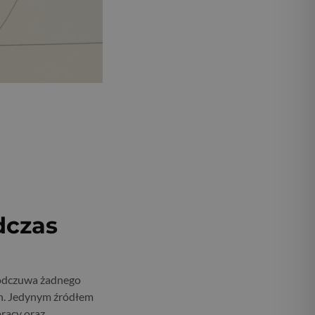
dczas
 odczuwa żadnego
ch. Jedynym źródłem
racy oraz