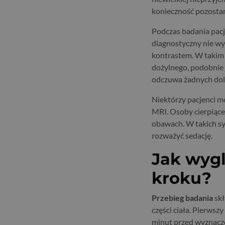
konieczność pozostan
Podczas badania pacj
diagnostyczny nie wym
kontrastem. W takim
dożylnego, podobnie 
odczuwa żadnych dol
Niektórzy pacjenci m
MRI. Osoby cierpiąc
obawach. W takich sy
rozważyć sedację.
Jak wygl
kroku?
Przebieg badania
skł
części ciała. Pierwsz
minut przed wyznac