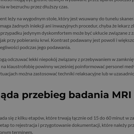
ia w bezruchu przez dłuższy czas.
ent leży na wygodnym stole, który jest wsuwany do tunelu skaner
aga żadnych iniekcji ani inwazyjnych procedur, chyba że lekarz zl
 przypadku jedynym dyskomfortem może być ukłucie związane z z
jak przy pobieraniu krwi. Kontrast podawany jest powoli i większ
egliwości podczas jego podawania.
ogą odczuwać lekki niepokój związany z przebywaniem w zamknięt
e na klaustrofobię powinny wcześniej poinformować personel med
tuacjach można zastosować techniki relaksacyjne lub w uzasadn
ąda przebieg badania MRI
ada się z kilku etapów, które trwają łącznie od 15 do 60 minut w z
y etap to rejestracja i przygotowanie dokumentacji, które należy 
zonym terminem.