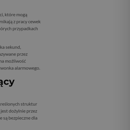
ci, które mogą
ynikają z pracy cewek
tórych przypadkach
ka sekund,
kazywane przez
 ma możliwość
dzwonka alarmowego.
ący
reślonych struktur
est dożylnie przez
e są bezpieczne dla