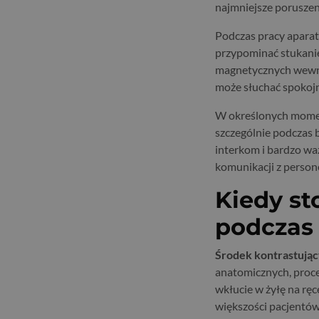
najmniejsze porusze
Podczas pracy aparat
przypominać stukanie
magnetycznych wewną
może słuchać spokojn
W określonych momen
szczególnie podczas b
interkom i bardzo wa
komunikacji z perso
Kiedy st
podczas
Środek kontrastują
anatomicznych, proce
wkłucie w żyłę na ręc
większości pacjentów