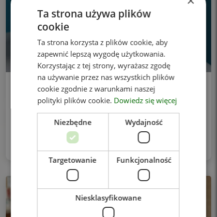
×
Ta strona używa plików
cookie
Ta strona korzysta z plików cookie, aby
zapewnić lepszą wygodę użytkowania.
Korzystając z tej strony, wyrażasz zgodę
na używanie przez nas wszystkich plików
Odkryj piękno swojego uśmiechu! Zadbaj
cookie zgodnie z warunkami naszej
o jego jaśniejszy odcień.
polityki plików cookie.
Dowiedz się więcej
Twój uśmiech każdego dnia ma kontakt z kawą, herbatą,
Niezbędne
Wydajność
kolorowymi napojami i wieloma produktami, które
stopniowo wpływają na kolor zębów. To naturalny
proces, dlatego z czasem nawet zdrowe
Targetowanie
Funkcjonalność
Niesklasyfikowane