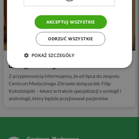
AKCEPTUJ WSZYSTKIE
ODRZUĆ WSZYSTKIE
POKAŻ SZCZEGÓŁY
Witamy w zespole! lek. Filip Kołodziejski
urolog/androlog
Z przyjemnością informujemy, że od lipca do zespołu
Centrum Medycznego Zdrowie dołącza lek. Filip
Kołodziejski – lekarz w trakcie specjalizacji z urologii i
andrologii, który będzie przyjmował pacjentów