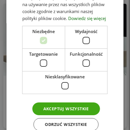
na używanie przez nas wszystkich plików
cookie zgodnie z warunkami naszej
polityki plików cookie.
Dowiedz się więcej
Niezbędne
Wydajność
Targetowanie
Funkcjonalność
Niesklasyfikowane
Nowość w CMZ! USG piersi – profilaktyka,
która zaczyna się od badania.
USG piersi to jedno z podstawowych badań obrazowych,
które odgrywa ważną rolę w profilaktyce i diagnostyce
AKCEPTUJ WSZYSTKIE
zdrowia kobiet. Jest bezpieczne, bezbolesne i
nieinwazyjne, a jego celem jest dokładna
ODRZUĆ WSZYSTKIE