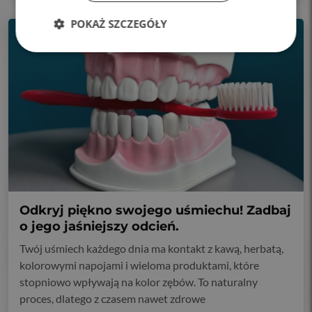
POKAŻ SZCZEGÓŁY
Odkryj piękno swojego uśmiechu! Zadbaj
o jego jaśniejszy odcień.
Twój uśmiech każdego dnia ma kontakt z kawą, herbatą,
kolorowymi napojami i wieloma produktami, które
stopniowo wpływają na kolor zębów. To naturalny
proces, dlatego z czasem nawet zdrowe