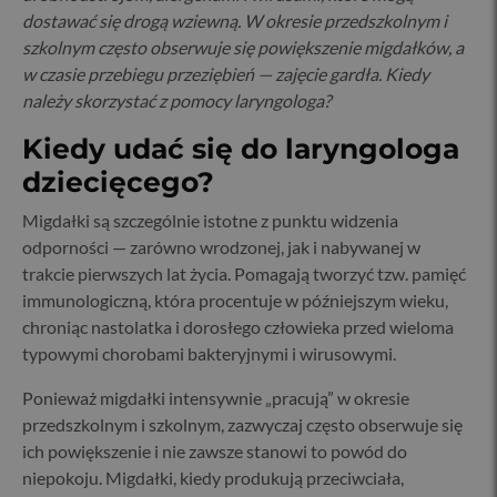
dostawać się drogą wziewną. W okresie przedszkolnym i
szkolnym często obserwuje się powiększenie migdałków, a
w czasie przebiegu przeziębień — zajęcie gardła. Kiedy
należy skorzystać z pomocy laryngologa?
Kiedy udać się do laryngologa
dziecięcego?
Migdałki są szczególnie istotne z punktu widzenia
odporności — zarówno wrodzonej, jak i nabywanej w
trakcie pierwszych lat życia. Pomagają tworzyć tzw. pamięć
immunologiczną, która procentuje w późniejszym wieku,
chroniąc nastolatka i dorosłego człowieka przed wieloma
typowymi chorobami bakteryjnymi i wirusowymi.
Ponieważ migdałki intensywnie „pracują” w okresie
przedszkolnym i szkolnym, zazwyczaj często obserwuje się
ich powiększenie i nie zawsze stanowi to powód do
niepokoju. Migdałki, kiedy produkują przeciwciała,