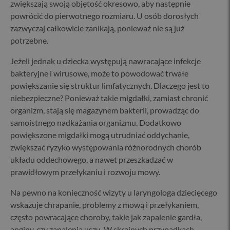
zwiększają swoją objętość okresowo, aby następnie
powrócić do pierwotnego rozmiaru. U osób dorosłych
zazwyczaj całkowicie zanikają, ponieważ nie są już
potrzebne.
Jeżeli jednak u dziecka występują nawracające infekcje
bakteryjne i wirusowe, może to powodować trwałe
powiększanie się struktur limfatycznych. Dlaczego jest to
niebezpieczne? Ponieważ takie migdałki, zamiast chronić
organizm, stają się magazynem bakterii, prowadząc do
samoistnego nadkażania organizmu. Dodatkowo
powiększone migdałki mogą utrudniać oddychanie,
zwiększać ryzyko występowania różnorodnych chorób
układu oddechowego, a nawet przeszkadzać w
prawidłowym przełykaniu i rozwoju mowy.
Na pewno na konieczność wizyty u laryngologa dziecięcego
wskazuje chrapanie, problemy z mową i przełykaniem,
często powracające choroby, takie jak zapalenie gardła,
anginy, czy zapalenia uszu. W skrajnych przypadkach