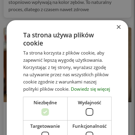
stopniowo wpływają na kolor zębów. To naturalny
proces, dlatego z czasem nawet zdrowe
×
Ta strona używa plików
cookie
Ta strona korzysta z plików cookie, aby
zapewnić lepszą wygodę użytkowania.
Korzystając z tej strony, wyrażasz zgodę
na używanie przez nas wszystkich plików
cookie zgodnie z warunkami naszej
polityki plików cookie.
Dowiedz się więcej
Niezbędne
Wydajność
Witamy w zespole! lek. Filip Kołodziejski
urolog/androlog
Targetowanie
Funkcjonalność
Z przyjemnością informujemy, że od lipca do zespołu
Centrum Medycznego Zdrowie dołącza lek. Filip