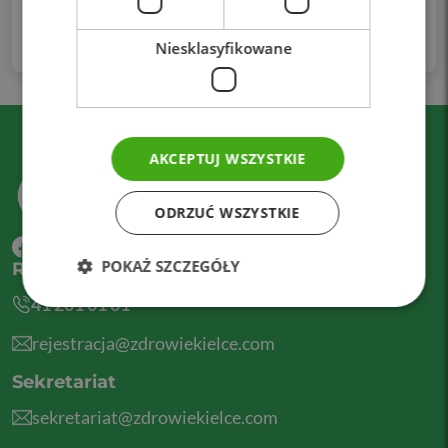
Kołodziejski – lekarz w trakcie specjalizacji z urologii i
andrologii, który będzie przyjmował pacjentów
Niesklasyfikowane
AKCEPTUJ WSZYSTKIE
ODRZUĆ WSZYSTKIE
POKAŻ SZCZEGÓŁY
Rejestracja telefoniczna
41 201 01 01
rejestracja@zdrowiekielce.com
Sekretariat
sekretariat@zdrowiekielce.com